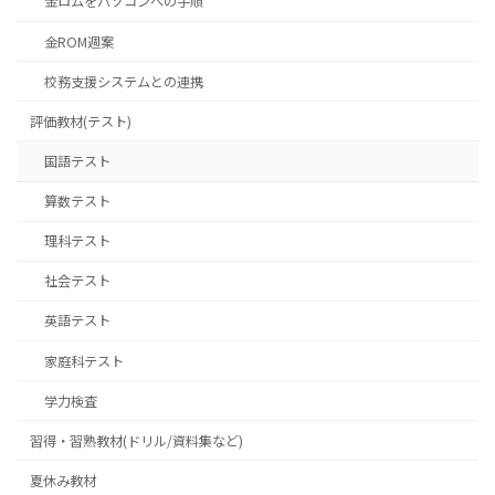
金ロムをパソコンへの手順
金ROM週案
校務支援システムとの連携
評価教材(テスト)
国語テスト
算数テスト
理科テスト
社会テスト
英語テスト
家庭科テスト
学力検査
習得・習熟教材(ドリル/資料集など)
夏休み教材