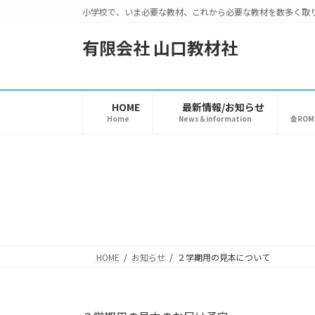
コ
ナ
小学校で、いま必要な教材、これから必要な教材を数多く取
ン
ビ
テ
ゲ
有限会社 山口教材社
ン
ー
ツ
シ
へ
ョ
HOME
最新情報/お知らせ
ス
ン
Home
News＆information
金RO
キ
に
ッ
移
プ
動
HOME
お知らせ
２学期用の見本について