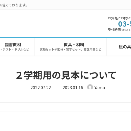
り揃えております。
お気軽にお問い
03-
受付時間 9:30-1
図書教材
教具・材料
絵の
M・テスト・ドリルなど
実験セットや画材・習字セット、算数用具など
２学期用の見本について
最
2022.07.22
2023.01.16
Yama
終
更
新
日
時
: