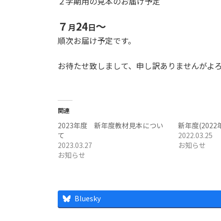
２学期用の見本のお届け予定
７
24
～
月
日
順次お届け予定です。
お待たせ致しまして、申し訳ありませんがよ
関連
2023年度 新年度教材見本につい
新年度(202
て
2022.03.25
2023.03.27
お知らせ
お知らせ
Bluesky