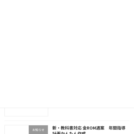
最近の投稿
電話番号変更のお知らせ
お知らせ
2025.10.09
2024年度 おすすめ教材
お勧め教材
2024.03.30
電気の利用(アーテック）走るNecoライ
お知らせ
ト完売のお知らせ
2024.01.19
新・教科書対応 金ROM週案 年間指導
お知らせ
計画かんたん作成