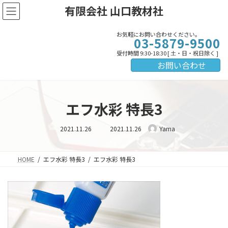
コ
ナ
有限会社 山口教材社
ン
ビ
テ
ゲ
ン
ー
お気軽にお問い合わせください。
03-5879-9500
ツ
シ
受付時間 9:30-18:30 [ 土・日・祝日除く ]
へ
ョ
お問い合わせ
ス
ン
キ
に
ッ
移
プ
動
エフ水彩 特長3
最
2021.11.26
2021.11.26
Yama
終
更
新
日
時
HOME
エフ水彩 特長3
エフ水彩 特長3
: